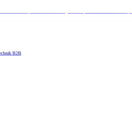
stenlose Bestell-, Service- & Beratungshotline:
+498004566000
Mo-Fr (7
echnik B2B