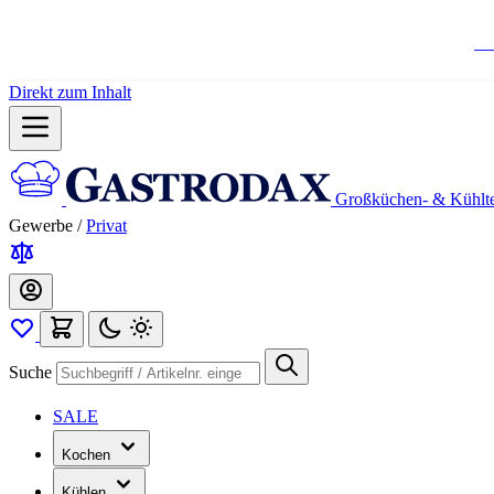
Ko
Direkt zum Inhalt
Großküchen- & Kühlt
Gewerbe
/
Privat
Suche
SALE
Kochen
Kühlen