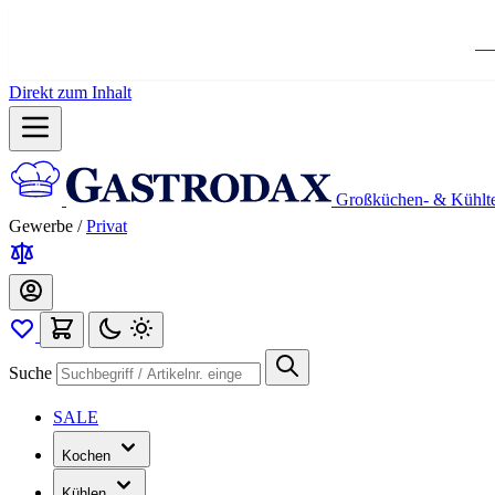
Ko
Direkt zum Inhalt
Großküchen- & Kühlt
Gewerbe
/
Privat
Suche
SALE
Kochen
Kühlen