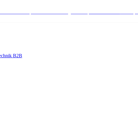
stenlose Bestell-, Service- & Beratungshotline:
+498004566000
Mo-Fr (7
echnik B2B