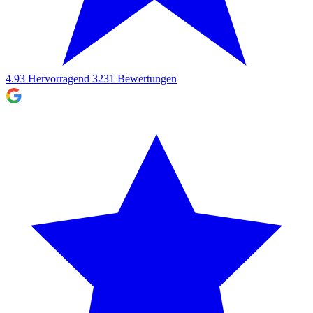
4.93
Hervorragend
3231
Bewertungen