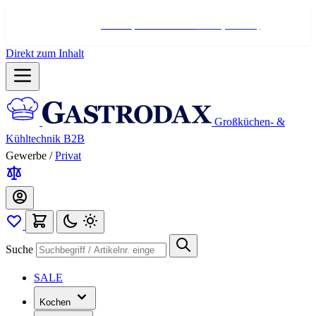
Hotline:
+498004566000
Mo-Fr (7-17 Uhr)
Direkt zum Inhalt
Großküchen- &
Kühltechnik B2B
Gewerbe
/
Privat
Suche
SALE
Kochen