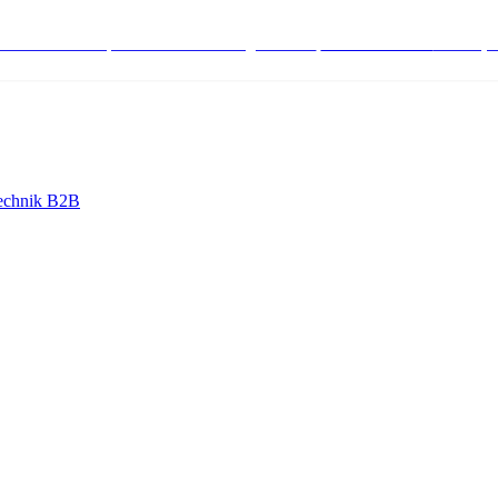
stenlose Bestell-, Service- & Beratungshotline:
+498004566000
Mo-Fr (7
echnik B2B