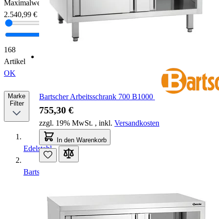
Maximalwert
2.540,99 €
168
Artikel
OK
Bartscher Arbeitsschrank 700 B1000
Marke
Filter
755,30 €
zzgl. 19% MwSt.
,
inkl.
Versandkosten
In den Warenkorb
Edelstahl
Bartscher