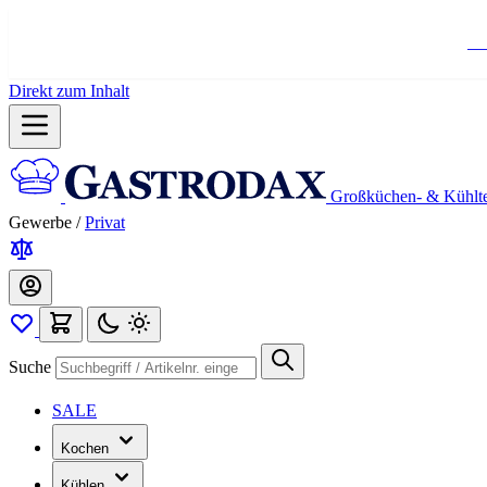
Ko
Direkt zum Inhalt
Großküchen- & Kühlt
Gewerbe
/
Privat
Suche
SALE
Kochen
Kühlen