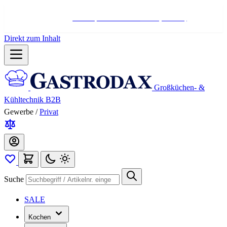
Hotline:
+498004566000
Mo-Fr (7-17 Uhr)
Direkt zum Inhalt
Großküchen- &
Kühltechnik B2B
Gewerbe
/
Privat
Suche
SALE
Kochen