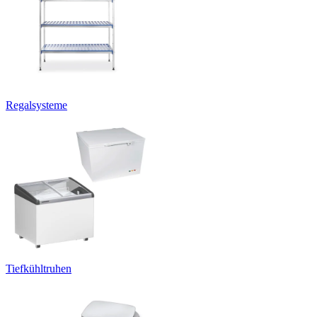
Regalsysteme
Tiefkühltruhen