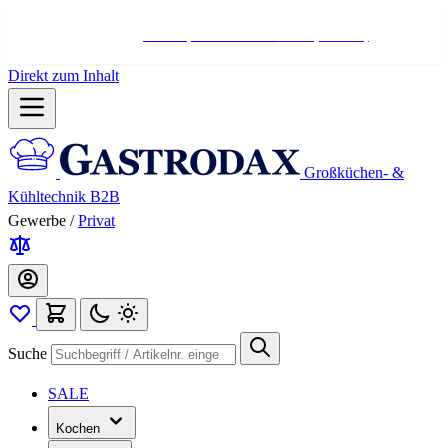
Hotline:
+498004566000
Mo-Fr (7-17 Uhr)
Direkt zum Inhalt
Großküchen- &
Kühltechnik B2B
Gewerbe
/
Privat
Suche
SALE
Kochen