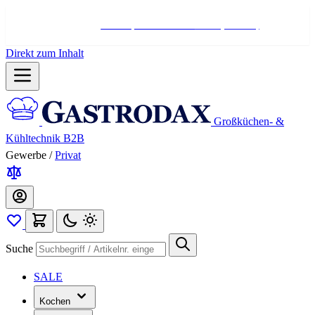
Hotline:
+498004566000
Mo-Fr (7-17 Uhr)
Direkt zum Inhalt
Großküchen- &
Kühltechnik B2B
Gewerbe
/
Privat
Suche
SALE
Kochen