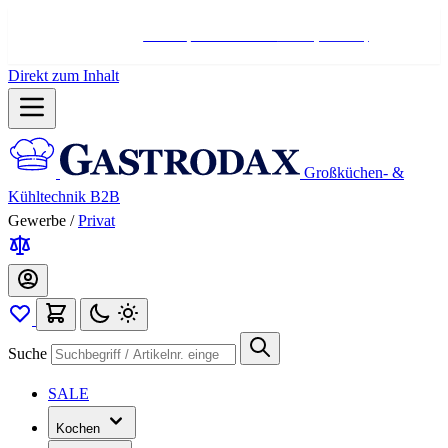
Hotline:
+498004566000
Mo-Fr (7-17 Uhr)
Direkt zum Inhalt
Großküchen- &
Kühltechnik B2B
Gewerbe
/
Privat
Suche
SALE
Kochen