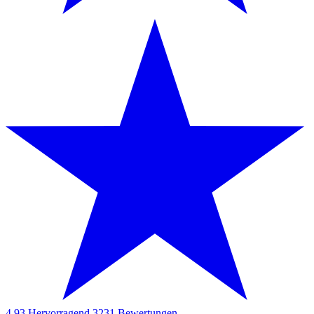
4.93
Hervorragend
3231
Bewertungen