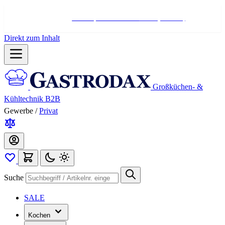
Hotline:
+498004566000
Mo-Fr (7-17 Uhr)
Direkt zum Inhalt
Großküchen- &
Kühltechnik B2B
Gewerbe
/
Privat
Suche
SALE
Kochen