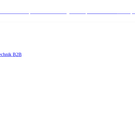
stenlose Bestell-, Service- & Beratungshotline:
+498004566000
Mo-Fr (7
echnik B2B