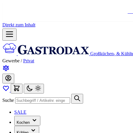
Ko
Direkt zum Inhalt
Großküchen- & Kühlt
Gewerbe
/
Privat
Suche
SALE
Kochen
Kühlen