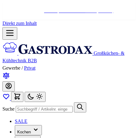
Hotline:
+498004566000
Mo-Fr (7-17 Uhr)
Direkt zum Inhalt
Großküchen- &
Kühltechnik B2B
Gewerbe
/
Privat
Suche
SALE
Kochen