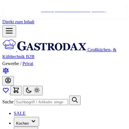
Hotline:
+498004566000
Mo-Fr (7-17 Uhr)
Direkt zum Inhalt
Großküchen- &
Kühltechnik B2B
Gewerbe
/
Privat
Suche
SALE
Kochen