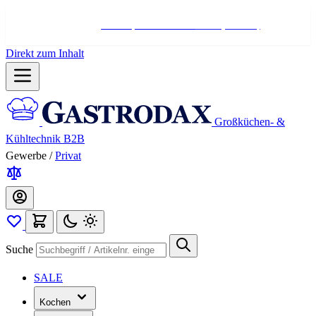
Hotline:
+498004566000
Mo-Fr (7-17 Uhr)
Direkt zum Inhalt
Großküchen- &
Kühltechnik B2B
Gewerbe
/
Privat
Suche
SALE
Kochen