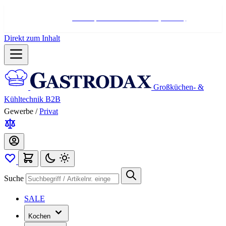
Hotline:
+498004566000
Mo-Fr (7-17 Uhr)
Direkt zum Inhalt
Großküchen- &
Kühltechnik B2B
Gewerbe
/
Privat
Suche
SALE
Kochen