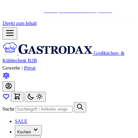
Hotline:
+498004566000
Mo-Fr (7-17 Uhr)
Direkt zum Inhalt
Großküchen- &
Kühltechnik B2B
Gewerbe
/
Privat
Suche
SALE
Kochen