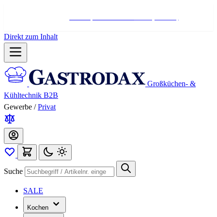
Hotline:
+498004566000
Mo-Fr (7-17 Uhr)
Direkt zum Inhalt
Großküchen- &
Kühltechnik B2B
Gewerbe
/
Privat
Suche
SALE
Kochen