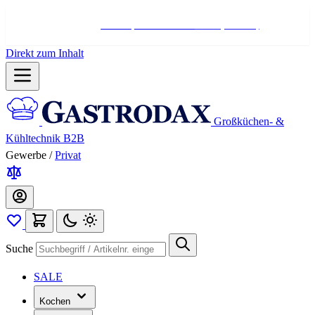
Hotline:
+498004566000
Mo-Fr (7-17 Uhr)
Direkt zum Inhalt
Großküchen- &
Kühltechnik B2B
Gewerbe
/
Privat
Suche
SALE
Kochen