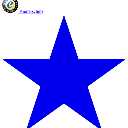
Käuferschutz