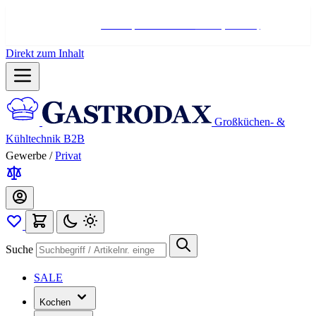
Hotline:
+498004566000
Mo-Fr (7-17 Uhr)
Direkt zum Inhalt
Großküchen- &
Kühltechnik B2B
Gewerbe
/
Privat
Suche
SALE
Kochen