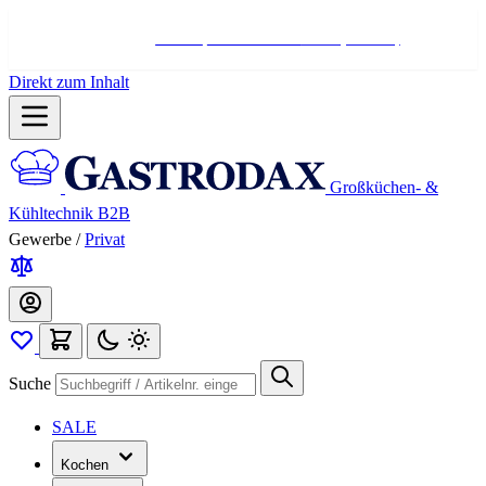
Hotline:
+498004566000
Mo-Fr (7-17 Uhr)
Direkt zum Inhalt
Großküchen- &
Kühltechnik B2B
Gewerbe
/
Privat
Suche
SALE
Kochen