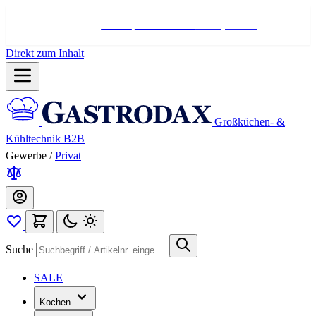
Hotline:
+498004566000
Mo-Fr (7-17 Uhr)
Direkt zum Inhalt
Großküchen- &
Kühltechnik B2B
Gewerbe
/
Privat
Suche
SALE
Kochen