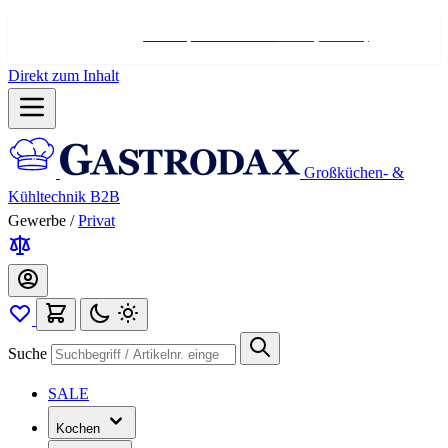
Hotline:
+498004566000
Mo-Fr (7-17 Uhr)
Direkt zum Inhalt
Großküchen- &
Kühltechnik B2B
Gewerbe
/
Privat
Suche
SALE
Kochen