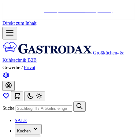
Hotline:
+498004566000
Mo-Fr (7-17 Uhr)
Direkt zum Inhalt
Großküchen- &
Kühltechnik B2B
Gewerbe
/
Privat
Suche
SALE
Kochen