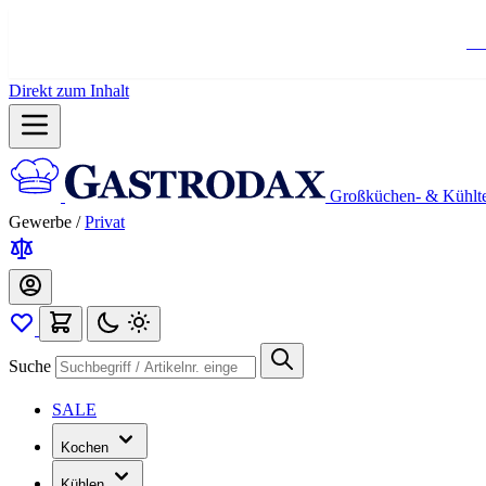
Ko
Direkt zum Inhalt
Großküchen- & Kühlt
Gewerbe
/
Privat
Suche
SALE
Kochen
Kühlen