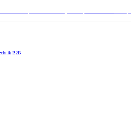
stenlose Bestell-, Service- & Beratungshotline:
+498004566000
Mo-Fr (7
echnik B2B