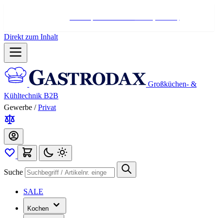
Hotline:
+498004566000
Mo-Fr (7-17 Uhr)
Direkt zum Inhalt
Großküchen- &
Kühltechnik B2B
Gewerbe
/
Privat
Suche
SALE
Kochen