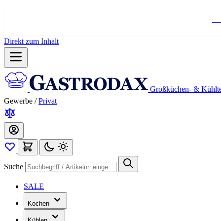
Ko
Direkt zum Inhalt
Großküchen- & Kühlt
Gewerbe
/
Privat
Suche
SALE
Kochen
Kühlen