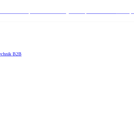
stenlose Bestell-, Service- & Beratungshotline:
+498004566000
Mo-Fr (7
echnik B2B