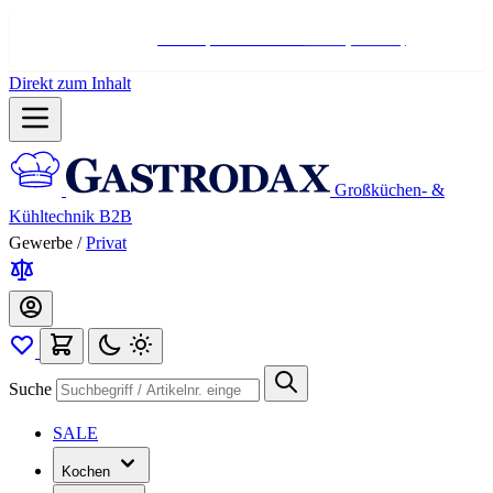
Hotline:
+498004566000
Mo-Fr (7-17 Uhr)
Direkt zum Inhalt
Großküchen- &
Kühltechnik B2B
Gewerbe
/
Privat
Suche
SALE
Kochen