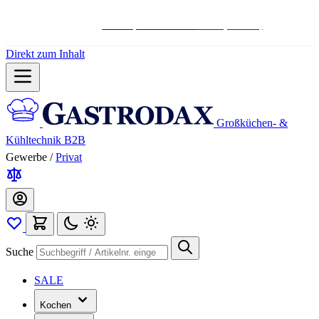
Hotline:
+498004566000
Mo-Fr (7-17 Uhr)
Direkt zum Inhalt
Großküchen- &
Kühltechnik B2B
Gewerbe
/
Privat
Suche
SALE
Kochen