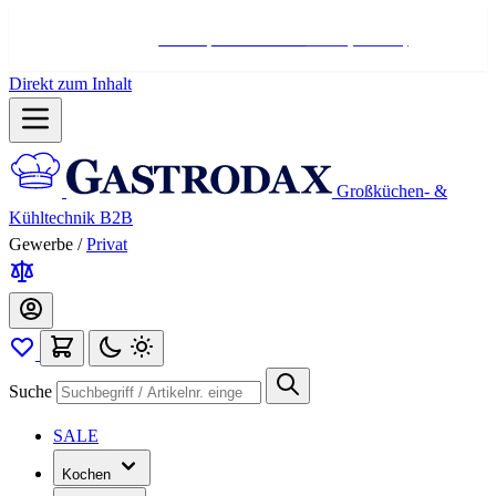
Hotline:
+498004566000
Mo-Fr (7-17 Uhr)
Direkt zum Inhalt
Großküchen- &
Kühltechnik B2B
Gewerbe
/
Privat
Suche
SALE
Kochen