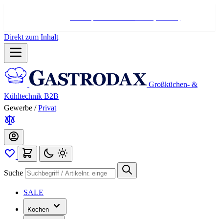
Hotline:
+498004566000
Mo-Fr (7-17 Uhr)
Direkt zum Inhalt
Großküchen- &
Kühltechnik B2B
Gewerbe
/
Privat
Suche
SALE
Kochen