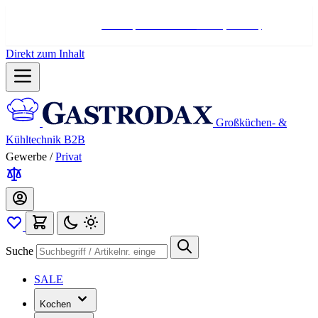
Hotline:
+498004566000
Mo-Fr (7-17 Uhr)
Direkt zum Inhalt
Großküchen- &
Kühltechnik B2B
Gewerbe
/
Privat
Suche
SALE
Kochen