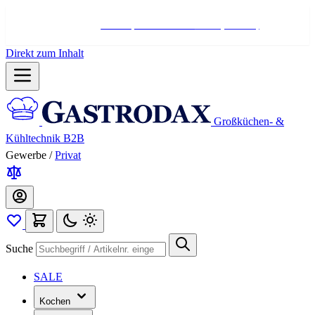
Hotline:
+498004566000
Mo-Fr (7-17 Uhr)
Direkt zum Inhalt
Großküchen- &
Kühltechnik B2B
Gewerbe
/
Privat
Suche
SALE
Kochen