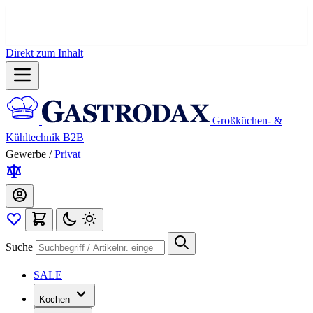
Hotline:
+498004566000
Mo-Fr (7-17 Uhr)
Direkt zum Inhalt
Großküchen- &
Kühltechnik B2B
Gewerbe
/
Privat
Suche
SALE
Kochen