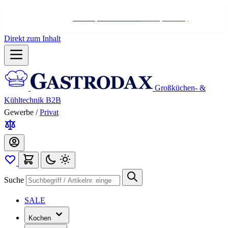
Hotline:
+498004566000
Mo-Fr (7-17 Uhr)
Direkt zum Inhalt
Großküchen- &
Kühltechnik B2B
Gewerbe
/
Privat
Suche
SALE
Kochen