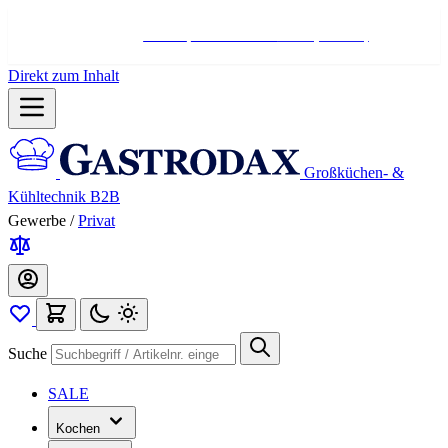
Hotline:
+498004566000
Mo-Fr (7-17 Uhr)
Direkt zum Inhalt
Großküchen- &
Kühltechnik B2B
Gewerbe
/
Privat
Suche
SALE
Kochen