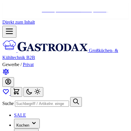
Hotline:
+498004566000
Mo-Fr (7-17 Uhr)
Direkt zum Inhalt
Großküchen- &
Kühltechnik B2B
Gewerbe
/
Privat
Suche
SALE
Kochen