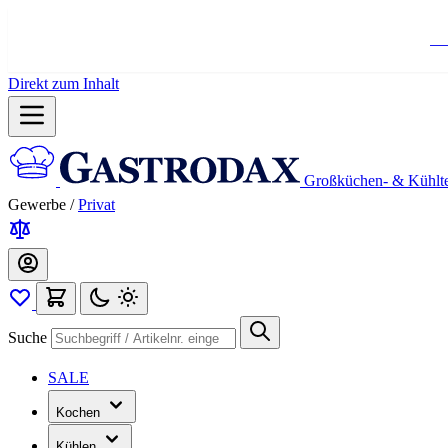
Ko
Direkt zum Inhalt
Großküchen- & Kühlt
Gewerbe
/
Privat
Suche
SALE
Kochen
Kühlen