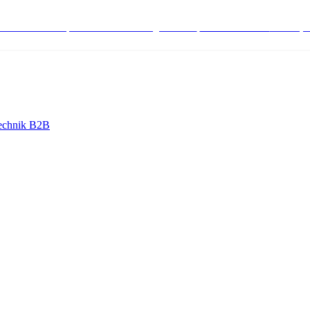
stenlose Bestell-, Service- & Beratungshotline:
+498004566000
Mo-Fr (7
echnik B2B