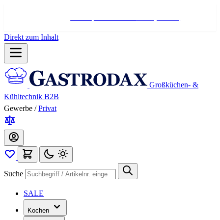
Hotline:
+498004566000
Mo-Fr (7-17 Uhr)
Direkt zum Inhalt
Großküchen- &
Kühltechnik B2B
Gewerbe
/
Privat
Suche
SALE
Kochen