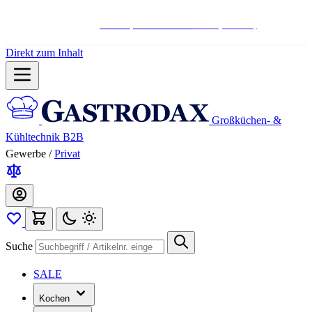
Hotline:
+498004566000
Mo-Fr (7-17 Uhr)
Direkt zum Inhalt
Großküchen- &
Kühltechnik B2B
Gewerbe
/
Privat
Suche
SALE
Kochen