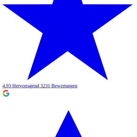
4.93
Hervorragend
3231
Bewertungen