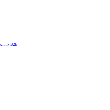
stenlose Bestell-, Service- & Beratungshotline:
+498004566000
Mo-Fr (7
echnik B2B