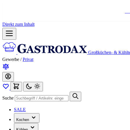
Ko
Direkt zum Inhalt
Großküchen- & Kühlt
Gewerbe
/
Privat
Suche
SALE
Kochen
Kühlen