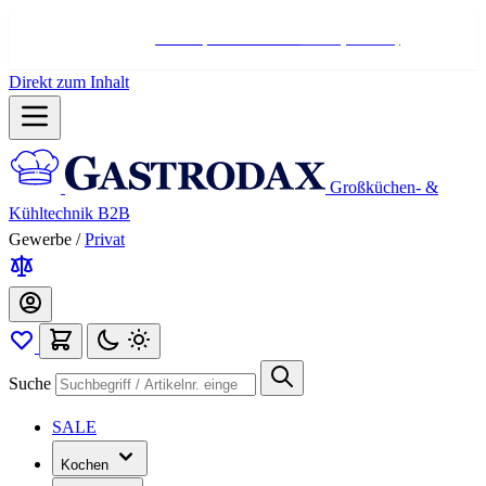
Hotline:
+498004566000
Mo-Fr (7-17 Uhr)
Direkt zum Inhalt
Großküchen- &
Kühltechnik B2B
Gewerbe
/
Privat
Suche
SALE
Kochen