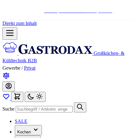
Hotline:
+498004566000
Mo-Fr (7-17 Uhr)
Direkt zum Inhalt
Großküchen- &
Kühltechnik B2B
Gewerbe
/
Privat
Suche
SALE
Kochen