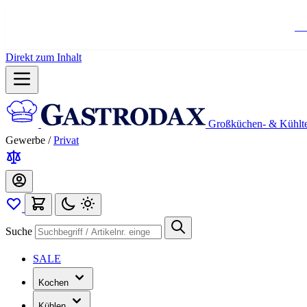
Ko
Direkt zum Inhalt
Großküchen- & Kühlt
Gewerbe
/
Privat
Suche
SALE
Kochen
Kühlen