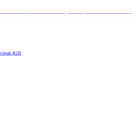
stenlose Bestell-, Service- & Beratungshotline:
+498004566000
Mo-Fr (7
echnik B2B