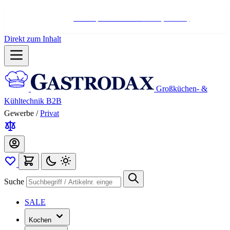
Hotline:
+498004566000
Mo-Fr (7-17 Uhr)
Direkt zum Inhalt
Großküchen- &
Kühltechnik B2B
Gewerbe
/
Privat
Suche
SALE
Kochen