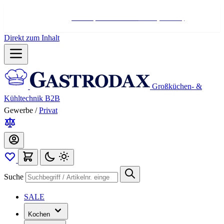
Hotline:
+498004566000
Mo-Fr (7-17 Uhr)
Direkt zum Inhalt
Großküchen- &
Kühltechnik B2B
Gewerbe
/
Privat
Suche
SALE
Kochen