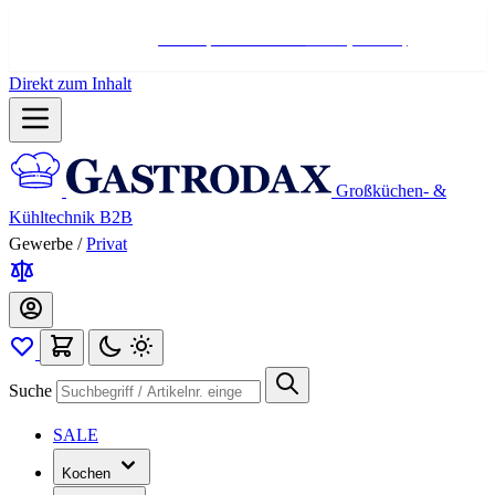
Hotline:
+498004566000
Mo-Fr (7-17 Uhr)
Direkt zum Inhalt
Großküchen- &
Kühltechnik B2B
Gewerbe
/
Privat
Suche
SALE
Kochen