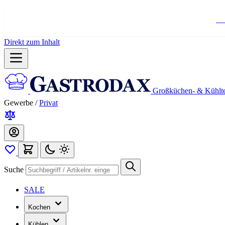
Ko
Direkt zum Inhalt
Großküchen- & Kühlt
Gewerbe
/
Privat
Suche
SALE
Kochen
Kühlen