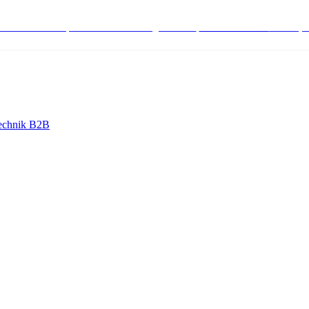
stenlose Bestell-, Service- & Beratungshotline:
+498004566000
Mo-Fr (7
echnik B2B