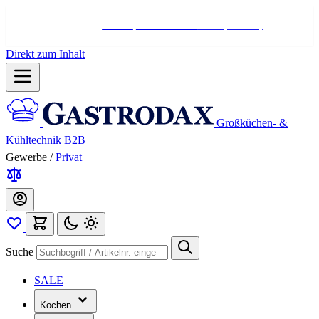
Hotline:
+498004566000
Mo-Fr (7-17 Uhr)
Direkt zum Inhalt
Großküchen- &
Kühltechnik B2B
Gewerbe
/
Privat
Suche
SALE
Kochen