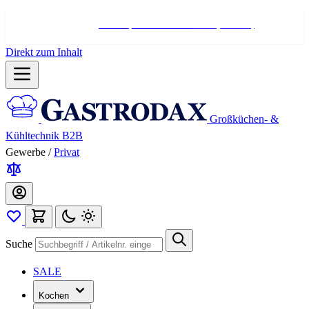
Hotline:
+498004566000
Mo-Fr (7-17 Uhr)
Direkt zum Inhalt
Großküchen- &
Kühltechnik B2B
Gewerbe
/
Privat
Suche
SALE
Kochen