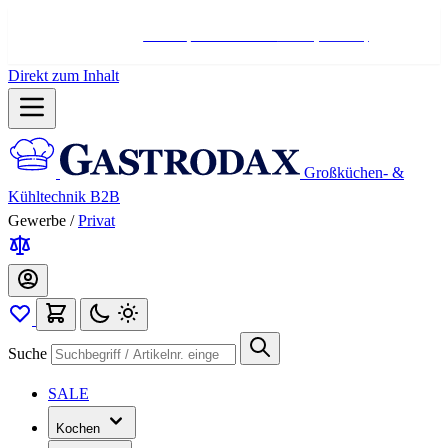
Hotline:
+498004566000
Mo-Fr (7-17 Uhr)
Direkt zum Inhalt
Großküchen- &
Kühltechnik B2B
Gewerbe
/
Privat
Suche
SALE
Kochen