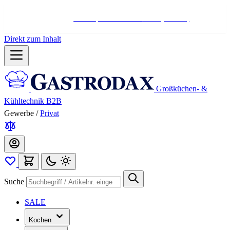
Hotline:
+498004566000
Mo-Fr (7-17 Uhr)
Direkt zum Inhalt
Großküchen- &
Kühltechnik B2B
Gewerbe
/
Privat
Suche
SALE
Kochen